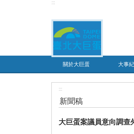
:::
跳到主要內容區塊
關於大巨蛋
大事
:::
新聞稿
大巨蛋案議員意向調查