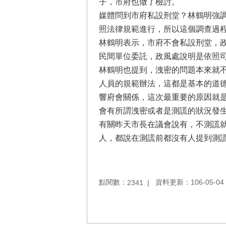
子，市府也做了檢討。
媒體問到市府私設刑堂？林鶴明強
照法律規範進行，所以這個調查過
林鶴明表示，市府不會私設刑堂，
民間單位委託，政風處說明是依照
林鶴明也提到，洩密的問題本來就
人員的規範辦法，這都是基本的道
響府會關係，這次最重要的原因就
會有所謂洩密或者是測謊的狀況發
有關昨天市長在議會說有，不測謊
人，都說在測謊前都沒有人提到測
點閱數：
資料更新：106-05-04 
2341