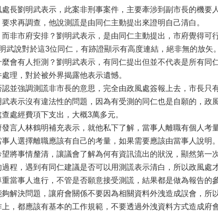
風處長劉明武表示，此案非刑事案件，主要牽涉到副市長的機要
，要求再調查，他說測謊是由同仁主動提出來證明自己清白。
，而非市府安排？劉明武表示，是由同仁主動提出，市府覺得可
明武說對於這3位同仁，有跡證顯示有高度連結，絕非無的放矢
什麼會有人拒測？劉明武表示，有同仁提出但並不代表是所有同
件處理，對於被外界揭露他表示遺憾。
否認並強調測謊非市長的意思，完全由政風處簽報上去，市長只
明武表示沒有違法性的問題，因為有受測的同仁也是自願的，政
處查處經費項下支出，大概3萬多元。
府發言人林鶴明補充表示，就他私下了解，當事人離職有個人考
當事人選擇離職應該有自己的考量，如果需要應該由當事人說明
希望將事情釐清，讓議會了解為何有資訊流出的狀況，顯然第一
的過程，遇到有同仁建議是否可以用測謊表示清白，所以政風處
尊重當事人進行，不管是否願意接受測謊，結果都是做為報告的
能夠解決問題，讓府會關係不要因為相關資料外洩造成誤會，所
作上，都應該有基本的工作規範，不要透過外洩資料方式造成府