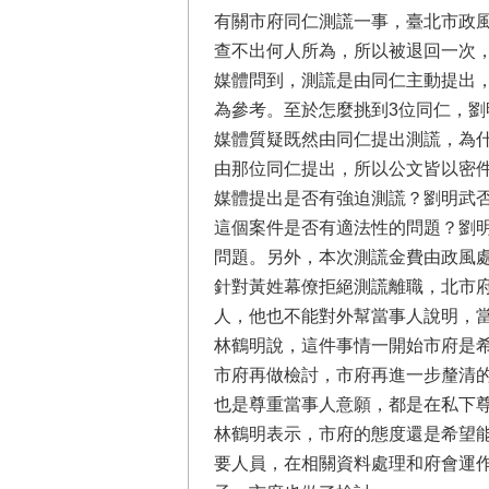
有關市府同仁測謊一事，臺北市政
查不出何人所為，所以被退回一次
媒體問到，測謊是由同仁主動提出
為參考。至於怎麼挑到3位同仁，劉
媒體質疑既然由同仁提出測謊，為
由那位同仁提出，所以公文皆以密
媒體提出是否有強迫測謊？劉明武
這個案件是否有適法性的問題？劉
問題。另外，本次測謊金費由政風
針對黃姓幕僚拒絕測謊離職，北市
人，他也不能對外幫當事人說明，
林鶴明說，這件事情一開始市府是
市府再做檢討，市府再進一步釐清
也是尊重當事人意願，都是在私下
林鶴明表示，市府的態度還是希望
要人員，在相關資料處理和府會運