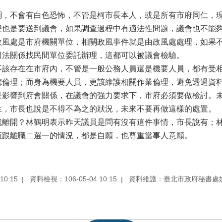
調，不會有白色恐怖，不管是柯市長本人，或是所有市府同仁，
程也是要送到議會，如果調查過程中有適法性問題，議會也不能
政風處是市府機關單位，相關政風事件就是由政風處處理，如果
司法關係找民間單位委託辦理，這都可以被議會檢驗。
不該存在在市府內，不管是一般公務人員還是機要人員，都有受
德倫理；而身為機要人員，更該維護相關作業倫理，避免透過資
是影響到府會關係，在議會的強力要求下，市府必須要做檢討。
生，市長也說是不得不為之的狀況，未來不要再做這樣的處置。
就離開？林鶴明表示昨天議員是問有沒有這件事情，市長說有；
謊跟離職二選一的情況，都是自願，也尊重當事人意願。
10:15
資料檢視：106-05-04 10:15
資料維護：臺北市政府秘書處