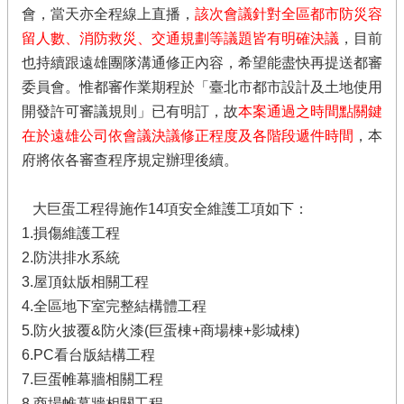
會，當天亦全程線上直播，
該次會議針對全區都市防災容
留人數、消防救災、交通規劃等議題皆有明確決議
，目前
也持續跟遠雄團隊溝通修正內容，希望能盡快再提送都審
委員會。惟都審作業期程於「臺北市都市設計及土地使用
開發許可審議規則」已有明訂，故
本案通過之時間點關鍵
在於遠雄公司依會議決議修正程度及各階段遞件時間
，本
府將依各審查程序規定辦理後續。
大巨蛋工程得施作14項安全維護工項如下：
1.損傷維護工程
2.防洪排水系統
3.屋頂鈦版相關工程
4.全區地下室完整結構體工程
5.防火披覆&防火漆(巨蛋棟+商場棟+影城棟)
6.PC看台版結構工程
7.巨蛋帷幕牆相關工程
8.商場帷幕牆相關工程