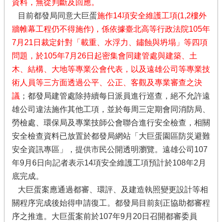
資料，無從判斷及回應。
目前都發局同意大巨蛋
施作14項安全維護工項(1,2樓外
牆帷幕工程仍不得施作)，係依據臺北高等行政法院105年
7月21日裁定針對「載重、水浮力、鏽蝕與坍塌」等四項
問題，於105年7月26日起密集會同建管處與建築、土
木、結構、大地等專業公會代表，以及遠雄公司等專業技
術人員等三方面透過公平、公正、客觀及專業審查之決
議
；都發局建管處除持續每日派員進行巡查，絕不允許遠
雄公司違法施作其他工項，並於每周三定期會同消防局、
勞檢處、環保局及專業技師公會聯合進行安全檢查，相關
安全檢查資料已放置於都發局網站「大巨蛋園區防災避難
安全資訊專區」，提供市民公開透明瀏覽。遠雄公司107
年9月6日向記者表示14項安全維護工項預計於108年2月
底完成。
大巨蛋案應通過都審、環評、及建造執照變更設計等相
關程序完成後始得申請復工。都發局目前刻正協助都審程
序之推進。大巨蛋案前於107年9月20日召開都審委員