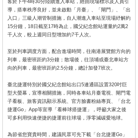
客於下午4時30分陸續進入車站，經由現場標示及人員引
導，搭車秩序良好，並未啟動「月臺」、「閘門」、「出
入口」三級人潮管制措施，自人潮進入車站至現場紓解約
15分鐘，18日截至17時為止，國父紀念館站運量約2萬2
千人次，較上週同日型增加約7千人次。
至於列車調度方面，配合進場時間，往南港展覽館方向的
列車，最密班距約3分鐘；散場後，往頂埔或臺北車站方
向的列車，最密班距約2.5分鐘，總計加發7班次。
臺北捷運特別於國父紀念館站出口5連通區設置320吋巨
型大螢幕，宣導相關措施，同時各車站月臺電視、閘門電
子看板、旅客資訊顯示系統、官方臉書粉絲專頁、「台北
捷運Go」App等宣導「看棒球搭捷運」，呼籲大家之後
可多利用快速便捷的捷運前往球場，淨零減碳愛地球。
為節省您寶貴時間，建議民眾可先下載「台北捷運Go」