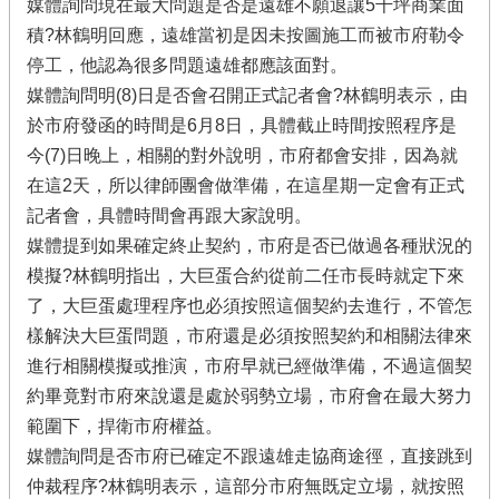
媒體詢問現在最大問題是否是遠雄不願退讓5千坪商業面
積?林鶴明回應，遠雄當初是因未按圖施工而被市府勒令
停工，他認為很多問題遠雄都應該面對。
媒體詢問明(8)日是否會召開正式記者會?林鶴明表示，由
於市府發函的時間是6月8日，具體截止時間按照程序是
今(7)日晚上，相關的對外說明，市府都會安排，因為就
在這2天，所以律師團會做準備，在這星期一定會有正式
記者會，具體時間會再跟大家說明。
媒體提到如果確定終止契約，市府是否已做過各種狀況的
模擬?林鶴明指出，大巨蛋合約從前二任市長時就定下來
了，大巨蛋處理程序也必須按照這個契約去進行，不管怎
樣解決大巨蛋問題，市府還是必須按照契約和相關法律來
進行相關模擬或推演，市府早就已經做準備，不過這個契
約畢竟對市府來說還是處於弱勢立場，市府會在最大努力
範圍下，捍衛市府權益。
媒體詢問是否市府已確定不跟遠雄走協商途徑，直接跳到
仲裁程序?林鶴明表示，這部分市府無既定立場，就按照