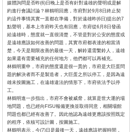
媒體詢問是否昨(6)日晚上是否有針對遠雄的聲明或是解
約進行會議討論？林鶴明回應，市府對於9月8日終止契
約這件事情其實一直都在準備，對於遠雄昨(6日)提出的7
點聲明，基本上市府昨天也有回應，市府從6月8日發函
給遠雄時，態度就一直很清楚，不管是對於公安的態度或
是遠雄應該如何改善的問題，其實市府都表達的相當清
楚，今天是期限改善的最後一天，解鈴還需繫鈴人，遠雄
如果還有需要補充的任何地方，他們都可以再補充。
林鶴明重申，市府的態度還是很一貫的，市府是大巨蛋問
題的解決者而不是製造者，大巨蛋之所以停工，是因為遠
雄未按圖施工，在遠雄違法的情形下，市府依法予以停
工。
林鶴明進一步指出，市府不會被威脅，就算是世大運的場
地問題，也已經向FISU報備更換並取得同意，相關場館
問題也都已經有改善了。因此他認為遠雄更應該按照既定
的程序，依核可設計圖，按圖施工。
林鶴明表示，今(7)日是最後一天，遠雄應該把握時間，