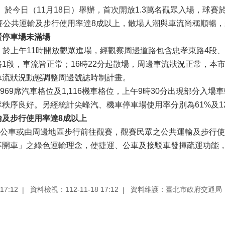
」於今日（11月18日）舉辦，首次開放1.3萬名觀眾入場，球賽
賽公共運輸及步行使用率達8成以上，散場人潮與車流尚稱順暢
蛋停車場未滿場
賽」於上午11時開放觀眾進場，經觀察周邊道路包含忠孝東路4段
1段，車流皆正常；16時22分起散場，周邊車流狀況正常，本
車流狀況動態調整周邊號誌時制計畫。
9席汽車格位及1,116機車格位，上午9時30分出現部分入場
秩序良好。另經統計尖峰汽、機車停車場使用率分別為61%及1
輸及步行使用率達
8
成以上
車或由周邊地區步行前往觀賽，觀賽民眾之公共運輸及步行使
不開車」之綠色運輸理念，使捷運、公車及接駁車發揮疏運功能
17:12
資料檢視：112-11-18 17:12
資料維護：臺北市政府交通局