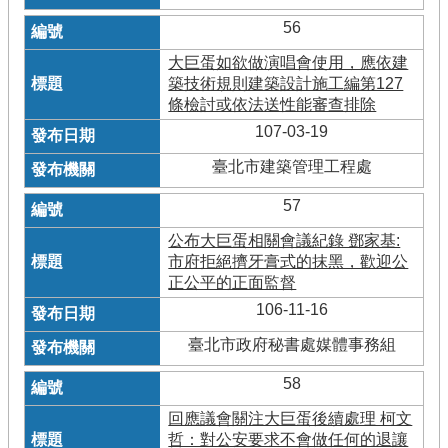
56
大巨蛋如欲做演唱會使用，應依建
築技術規則建築設計施工編第127
條檢討或依法送性能審查排除
107-03-19
臺北市建築管理工程處
57
公布大巨蛋相關會議紀錄 鄧家基:
市府拒絕擠牙膏式的抹黑，歡迎公
正公平的正面監督
106-11-16
臺北市政府秘書處媒體事務組
58
回應議會關注大巨蛋後續處理 柯文
哲：對公安要求不會做任何的退讓