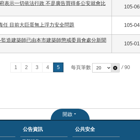
市府表示一切依法行政 不是廣告買得多公安就會比
105-06
責任 目前大巨蛋無上浮力安全問題
105-04
--監造建築師已由本市建築師懲戒委員會處分新聞
105-01
1
2
3
4
5
每頁筆數
/
90
開啟
公告資訊
公共安全