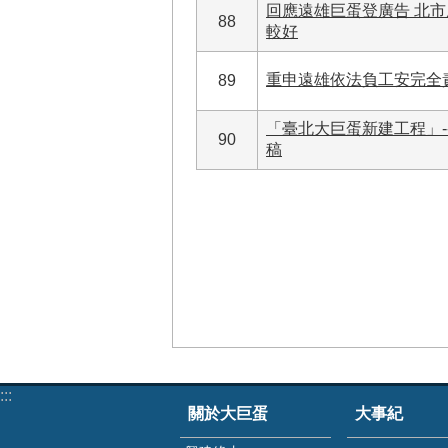
回應遠雄巨蛋登廣告 北
88
較好
重申遠雄依法負工安完全
89
「臺北大巨蛋新建工程」
90
稿
:::
關於大巨蛋
大事紀