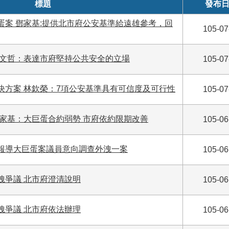
標題
發布
蛋案 鄧家基:提供北市府公安基準給遠雄參考，回
105-07
柯文哲：表達市府堅持公共安全的立場
105-07
決方案 林欽榮：7項公安基準具有可信度及可行性
105-07
鄧家基：大巨蛋合約弱勢 市府依約限期改善
105-06
報導大巨蛋案議員意向調查外洩一案
105-06
洩爭議 北市府澄清說明
105-06
洩爭議 北市府依法辦理
105-06